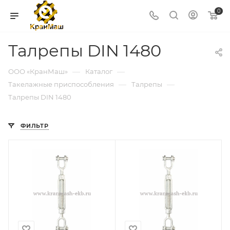
0
Талрепы DIN 1480
—
—
ООО «КранМаш»
Каталог
—
—
Такелажные приспособления
Талрепы
Талрепы DIN 1480
ФИЛЬТР