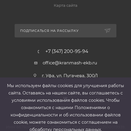
Карта сайта
ПОДПИСАТЬСЯ НА РАССЫЛКУ
+7 (347) 200-95-94
office@kranmash-ekb.ru
г. Уфа, ул. Пугачева, 300/1
Мы используем файлы cооkies для улучшения работы
сайта. Оставаясь на нашем сайте, вы соглашаетесь с
условиями использования файлов cооkies. Чтобы
ознакомиться с нашими Положениями о
конфиденциальности и об использовании файлов
2013-2026 ©
ООО «КранМаш»
cookie, можете ознакомиться с соглашением на
ИНН 6678080212, КПП 667801001 ,Р/с 40702810302500019939,
обработку персональных данных.