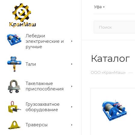
Уфа
Лебедки
электрические и
ручные
Каталог
Тали
—
ООО «КранМаш»
Такелажные
приспособления
Грузозахватное
оборудование
Траверсы