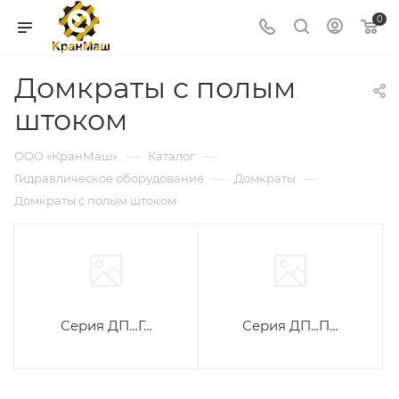
0
Домкраты с полым
штоком
—
—
ООО «КранМаш»
Каталог
—
—
Гидравлическое оборудование
Домкраты
Домкраты с полым штоком
Серия ДП…Г…
Серия ДП...П…