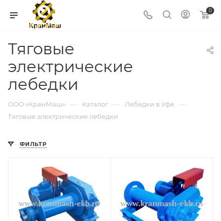
0
Тяговые
электрические
лебедки
—
—
—
ООО «КранМаш»
Каталог
Лебедки в Уфе
Тяговые электрические лебедки
ФИЛЬТР