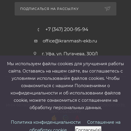
ПОДПИСАТЬСЯ НА РАССЫЛКУ
+7 (347) 200-95-94
office@kranmash-ekb.ru
г. Уфа, ул. Пугачева, 300/1
Мы используем файлы cооkies для улучшения работы
сайта. Оставаясь на нашем сайте, вы соглашаетесь с
условиями использования файлов cооkies. Чтобы
ознакомиться с нашими Положениями о
конфиденциальности и об использовании файлов
2013-2026 ©
ООО «КранМаш»
cookie, можете ознакомиться с соглашением на
ИНН 6678080212, КПП 667801001 ,Р/с 40702810302500019939,
обработку персональных данных.
БИК 044525999
Политика конфиденциальности
Соглашение на
обработку cookie
Согласен(а)