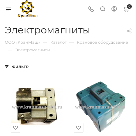
0
Электромагниты
—
—
ООО «КранМаш»
Каталог
Крановое оборудование
—
Электромагниты
ФИЛЬТР