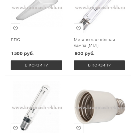
ЛПО
Металлогалоге́нная
ла́мпа (МГЛ)
1 500
руб.
800
руб.
В КОРЗИНУ
В КОРЗИНУ