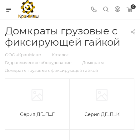
0
Домкраты грузовые с
фиксирующей гайкой
—
—
ООО «КранМаш»
Каталог
—
—
Гидравлическое оборудование
Домкраты
Домкраты грузовые с фиксирующей гайкой
Серия ДГ…П...Г
Серия ДГ…П...К