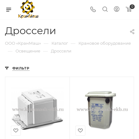
0
Дроссели
—
—
ООО «КранМаш»
Каталог
Крановое оборудование
—
—
Освещение
Дроссели
ФИЛЬТР