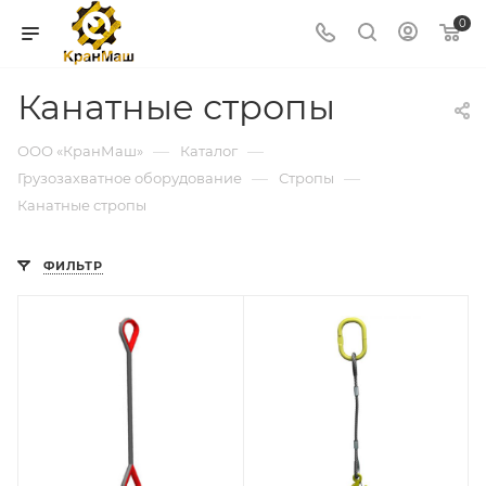
0
Канатные стропы
—
—
ООО «КранМаш»
Каталог
—
—
Грузозахватное оборудование
Стропы
Канатные стропы
ФИЛЬТР