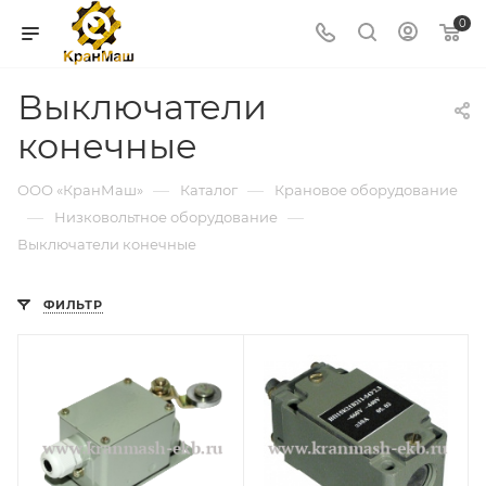
0
Выключатели
конечные
—
—
ООО «КранМаш»
Каталог
Крановое оборудование
—
—
Низковольтное оборудование
Выключатели конечные
ФИЛЬТР