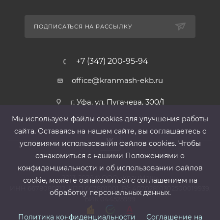
ПОДПИСАТЬСЯ НА РАССЫЛКУ
+7 (347) 200-95-94
office@kranmash-ekb.ru
г. Уфа, ул. Пугачева, 300/1
Мы используем файлы cооkies для улучшения работы
сайта. Оставаясь на нашем сайте, вы соглашаетесь с
условиями использования файлов cооkies. Чтобы
ознакомиться с нашими Положениями о
конфиденциальности и об использовании файлов
2013-2026 ©
ООО «КранМаш»
cookie, можете ознакомиться с соглашением на
ИНН 6678080212, КПП 667801001 ,Р/с 40702810302500019939,
обработку персональных данных.
БИК 044525999
Политика конфиденциальности
Соглашение на