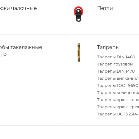
юки чалочные
Петли
обы такелажные
Талрепы
п Р
Талрепы DIN 1480
Талреп грузовой
Талрепы DIN 1478
Талрепы вилка-вил
Талрепы ГОСТ 9690
Талрепы кольцо-ко
Талрепы крюк-кол
Талрепы крюк-крю
Талрепы ОСТ5.2314-