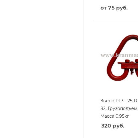
от
75 руб.
Звено РТ3-1,25 Г
82, Грузоподъемн
Масса 0,95кг
320
руб.