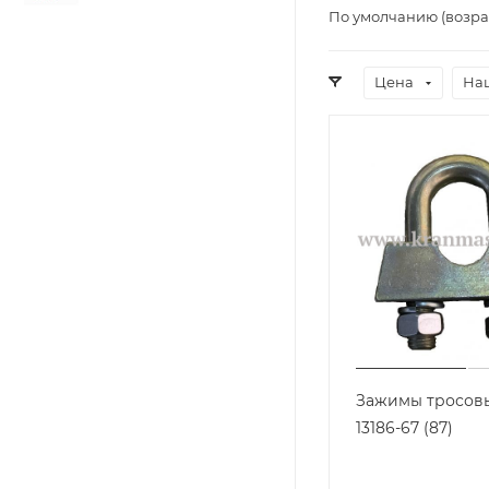
По умолчанию (возра
Цена
На
Зажимы тросов
13186-67 (87)