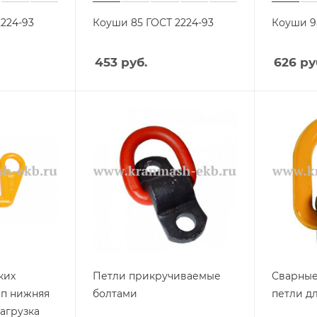
224-93
Коуши 85 ГОСТ 2224-93
Коуши 9
453
руб.
626
ру
ких
Петли прикручиваемые
Сварны
ип нижняя
болтами
петли д
нагрузка