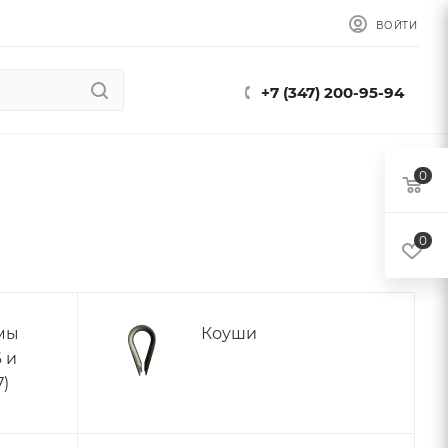
ВОЙТИ
+7 (347) 200-95-94
0
0
мы
Коуши
 и
7)