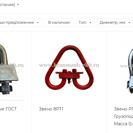
стание)
ши предложения
В наличии
Тип
Диаметр, мм
ые ГОСТ
Звено 8РТ1
Звено РП1-1 ГОСТ 25573-82,
Грузопод
Масса 0,