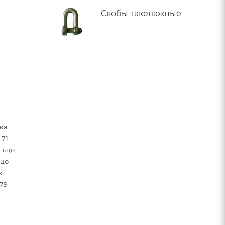
Скобы такелажные
ка
-71
льцо
ьцо
к
79