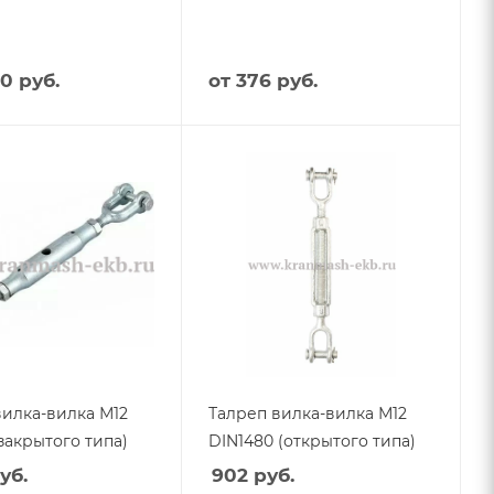
0 руб.
от
376 руб.
вилка-вилка М12
Талреп вилка-вилка М12
(закрытого типа)
DIN1480 (открытого типа)
уб.
902
руб.