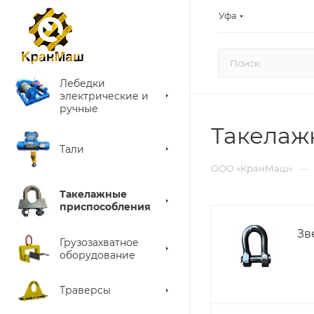
Уфа
Лебедки
электрические и
ручные
Такелаж
Тали
—
ООО «КранМаш»
Такелажные
приспособления
Зв
Грузозахватное
оборудование
Траверсы