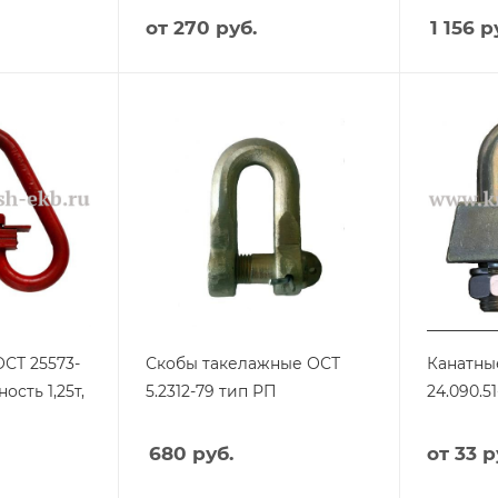
от
270 руб.
1 156
ру
ОСТ 25573-
Скобы такелажные ОСТ
Канатны
ость 1,25т,
5.2312-79 тип РП
24.090.51
680
руб.
от
33 р