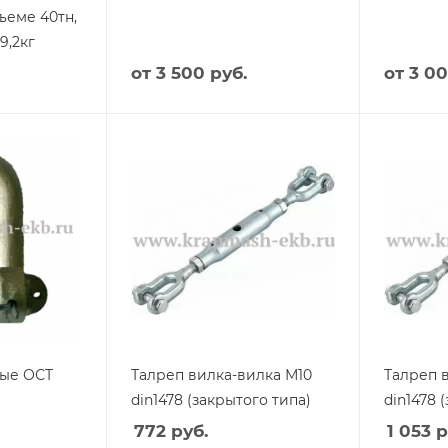
ъеме 40тн,
9,2кг
от
3 500 руб.
от
3 00
ные ОСТ
Талреп вилка-вилка М10
Талреп 
din1478 (закрытого типа)
din1478 
772
руб.
1 053
р