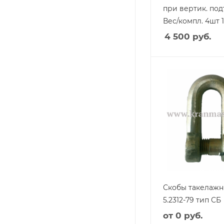
при вертик. под
Вес/компл. 4шт 1
4 500
руб.
Скобы такелаж
5.2312-79 тип СБ
от
0 руб.