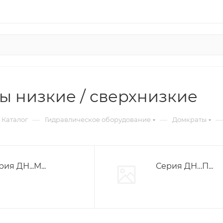
ы низкие / сверхнизкие
—
—
—
Каталог
Гидравлическое оборудование
Домкраты
ия ДН...М...
Серия ДН…П...