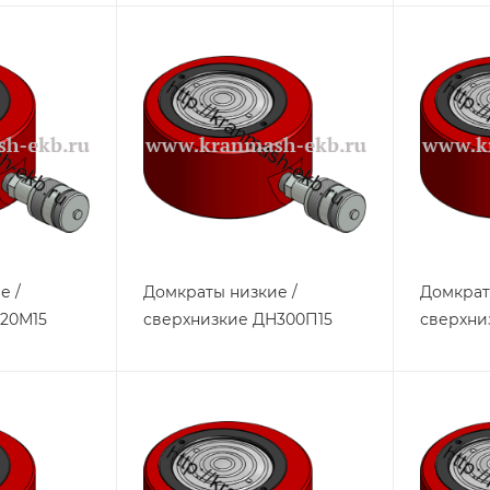
е /
Домкраты низкие /
Домкрат
20М15
сверхнизкие ДН300П15
сверхни