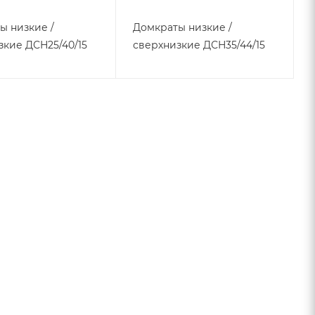
ы низкие /
Домкраты низкие /
зкие ДСН25/40/15
сверхнизкие ДСН35/44/15