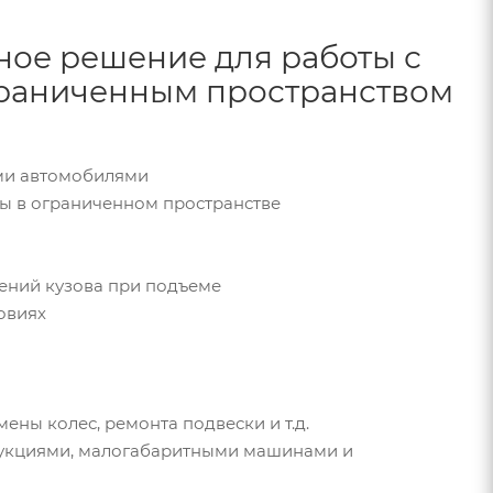
ное решение для работы с
раниченным пространством
ими автомобилями
зы в ограниченном пространстве
ений кузова при подъеме
овиях
ны колес, ремонта подвески и т.д.
рукциями, малогабаритными машинами и