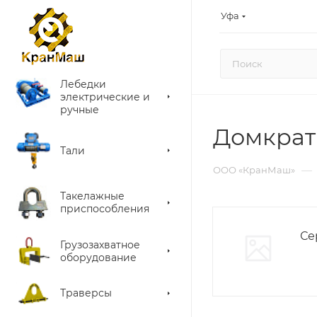
Уфа
Лебедки
электрические и
ручные
Домкрат
Тали
—
ООО «КранМаш»
Такелажные
приспособления
Сер
Грузозахватное
оборудование
Траверсы