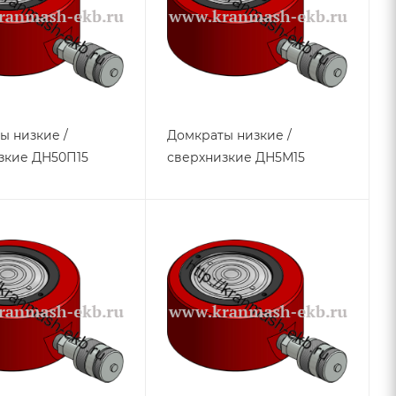
ы низкие /
Домкраты низкие /
зкие ДН50П15
сверхнизкие ДН5М15