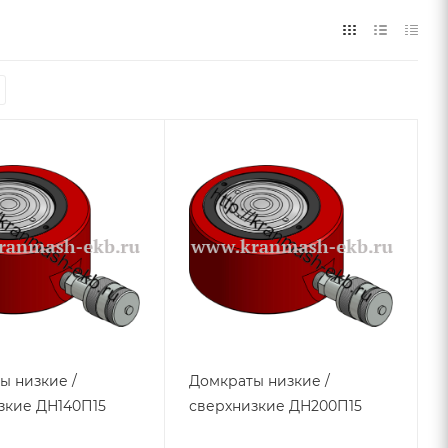
ы низкие /
Домкраты низкие /
зкие ДН140П15
сверхнизкие ДН200П15