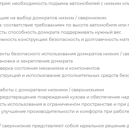
трия: необходимость подъема автомобилей с низким кл
щие на выбор домкратов низких / сверхнизких
: соответствие требованиям по высоте автомобиля или 
ть: способность домкрата поддерживать нужный вес
жность конструкции: безопасность и долговечность ма
пекты безопасного использования домкратов низких / с
ановка и закрепление домкрата
верка состояния механизма и компонентов
трукций и использование дополнительных средств без
работы с домкратами низкими / сверхнизкими
предотвращение повреждений кузова и обеспечение на
ость использования в ограниченном пространстве и при
 улучшение производительности и комфорта при работе
/ сверхнизкие представляют собой идеальное решение 