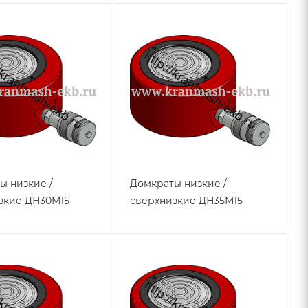
ы низкие /
Домкраты низкие /
зкие ДН30М15
сверхнизкие ДН35М15