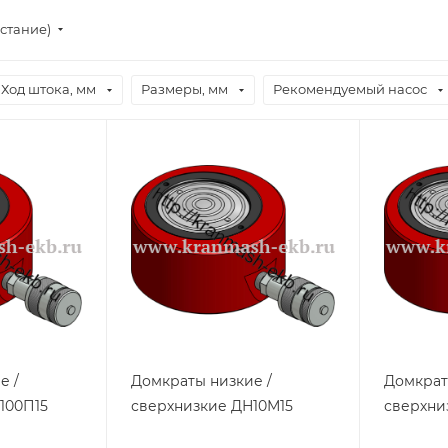
стание)
Ход штока, мм
Размеры, мм
Рекомендуемый насос
е /
Домкраты низкие /
Домкрат
100П15
сверхнизкие ДН10М15
сверхни