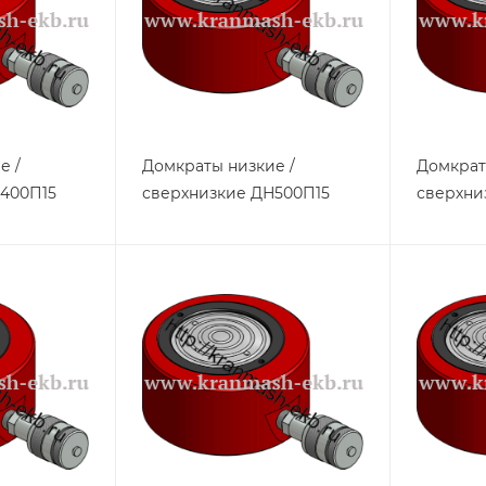
е /
Домкраты низкие /
Домкрат
400П15
сверхнизкие ДН500П15
сверхни