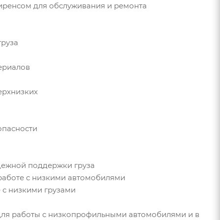
иренсом для обслуживания и ремонта
груза
териалов
верхнизких
опасности
дежной поддержки груза
 работе с низкими автомобилями
 с низкими грузами
для работы с низкопрофильными автомобилями и в