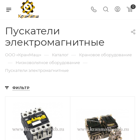
0
Пускатели
электромагнитные
—
—
ООО «КранМаш»
Каталог
Крановое оборудование
—
—
Низковольтное оборудование
Пускатели электромагнитные
ФИЛЬТР