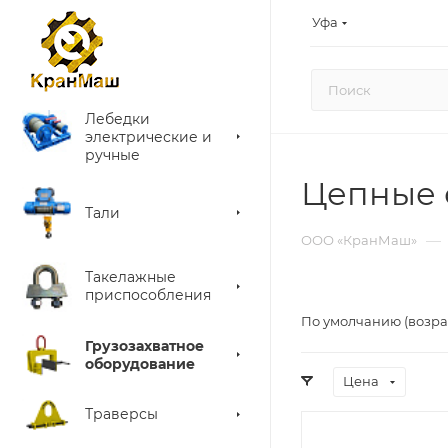
Уфа
Лебедки
электрические и
ручные
Цепные 
Тали
—
ООО «КранМаш»
Такелажные
приспособления
По умолчанию (возра
Грузозахватное
оборудование
Цена
Траверсы