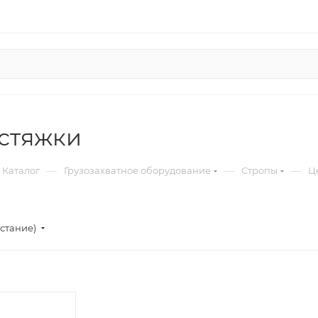
стяжки
—
—
—
Каталог
Грузозахватное оборудование
Стропы
Ц
стание)