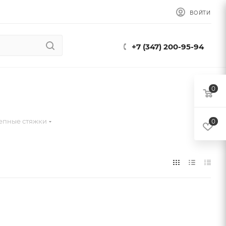
ВОЙТИ
+7 (347) 200-95-94
0
епные стяжки
0