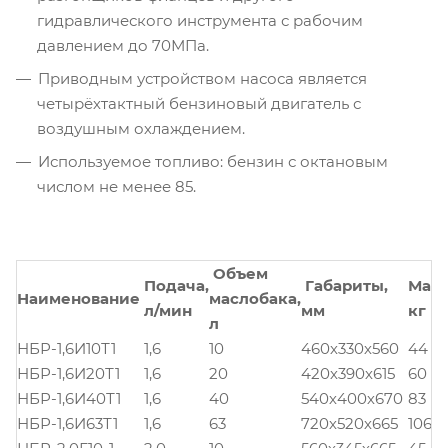
гидравлического инструмента с рабочим
давлением до 70МПа.
Приводным устройством насоса является
четырёхтактный бензиновый двигатель с
воздушным охлаждением.
Используемое топливо: бензин с октановым
числом не менее 85.
Объем
Подача,
Габариты,
Масс
Наименование
маслобака,
л/мин
мм
кг
л
НБР-1,6И10Т1
1,6
10
460х330х560
44
НБР-1,6И20Т1
1,6
20
420х390х615
60
НБР-1,6И40Т1
1,6
40
540х400х670
83
НБР-1,6И63Т1
1,6
63
720х520х665
106