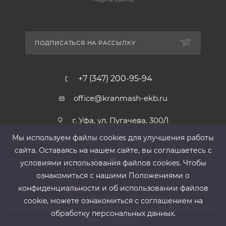
ПОДПИСАТЬСЯ НА РАССЫЛКУ
+7 (347) 200-95-94
office@kranmash-ekb.ru
г. Уфа, ул. Пугачева, 300/1
Мы используем файлы cооkies для улучшения работы
сайта. Оставаясь на нашем сайте, вы соглашаетесь с
условиями использования файлов cооkies. Чтобы
ознакомиться с нашими Положениями о
конфиденциальности и об использовании файлов
2013-2026 ©
ООО «КранМаш»
cookie, можете ознакомиться с соглашением на
ИНН 6678080212, КПП 667801001 ,Р/с 40702810302500019939,
обработку персональных данных.
БИК 044525999