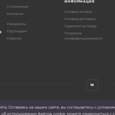
ИНФОРМАЦИЯ
О компании
Условия оплаты
Контакты
Условия доставки
Реквизиты
Гарантия на товар
Партнерам
Я
Политика
Новости
конфиденциальности
анМаш»
та. Оставаясь на нашем сайте, вы соглашаетесь с условия
 667801001 ,Р/с 40702810302500019939, БИК 044525999
б использовании файлов cookie, можете ознакомиться с с