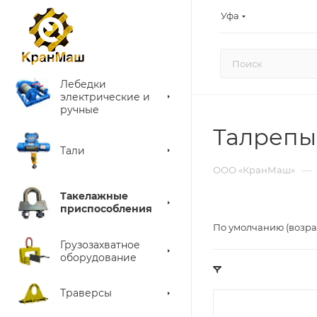
Уфа
Лебедки
электрические и
ручные
Талрепы
Тали
—
ООО «КранМаш»
Такелажные
приспособления
По умолчанию (возра
Грузозахватное
оборудование
Траверсы