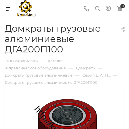
0
Домкраты грузовые
алюминиевые
ДГА200П100
—
—
ООО «КранМаш»
Каталог
—
—
Гидравлическое оборудование
Домкраты
—
—
Домкраты грузовые алюминиевые
Серия ДГА…П…
Домкраты грузовые алюминиевые ДГА200П100